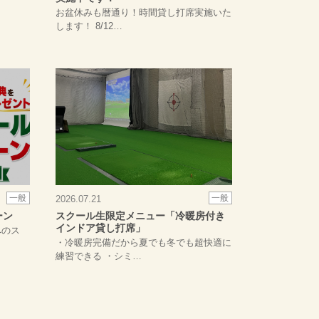
お盆休みも暦通り！時間貸し打席実施いた
します！ 8/12…
一般
一般
2026.07.21
ーン
スクール生限定メニュー「冷暖房付き
インドア貸し打席」
へのス
・冷暖房完備だから夏でも冬でも超快適に
練習できる ・シミ…