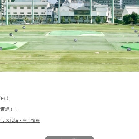
案内！
室開講！！
チクラス代講・中止情報