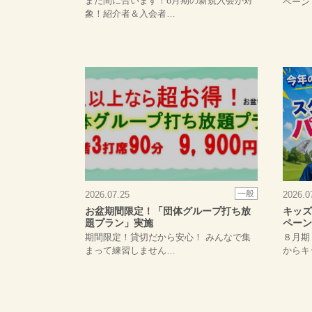
まだ間に合います！8月期の新規入会が対
ペーン
象！紹介者＆入会者…
一般
2026.07.25
2026.0
お盆期間限定！「団体グループ打ち放
キッズ
題プラン」実施
ペーン
期間限定！貸切だから安心！ みんなで集
８月期
まって練習しません…
からキ