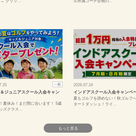
 → クリッ…
ル所属コーチ企画の…
一般
7.25
2026.07.24
＆ジュニアスクール入会キャン
インドアスクール入会キャンペ
夏もゴルフを諦めない！秋ゴルフ
！夏休み！まだ間に合います！ 5歳
タートダッシュ！ライ…
ッズクラス…
もっと見る